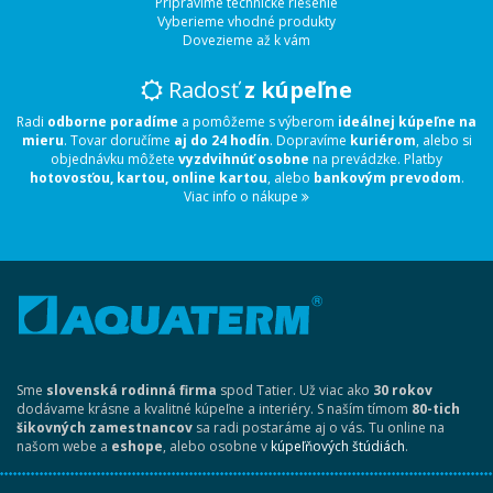
Pripravíme technické riešenie
Vyberieme vhodné produkty
Dovezieme až k vám
Radosť
z kúpeľne
Radi
odborne poradíme
a pomôžeme s výberom
ideálnej kúpeľne na
mieru
. Tovar doručíme
aj do 24 hodín
. Dopravíme
kuriérom
, alebo si
objednávku môžete
vyzdvihnúť osobne
na prevádzke. Platby
hotovosťou, kartou, online kartou
, alebo
bankovým prevodom
.
Viac info o nákupe
Sme
slovenská rodinná firma
spod Tatier. Už viac ako
30 rokov
dodávame krásne a kvalitné kúpeľne a interiéry. S naším tímom
80-tich
šikovných zamestnancov
sa radi postaráme aj o vás. Tu online na
našom webe a
eshope
, alebo osobne v
kúpeľňových štúdiách
.