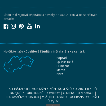
Sledujte dizajnovú inšpiráciu a novinky od AQUATERM aj na sociálnych
sieťach!
Navštívte naše
kúpeľňové štúdiá
a
inštalatérske centrá
:
Poprad
Spišská Belá
Humenné
Martin
Nitra
STE INŠTALATÉR, MONTÁŽNIK, KÚPEĽŇOVÉ ŠTÚDIO, ARCHITEKT, ČI
DIZAJNÉR?
|
OBCHODNÉ PODMIENKY
|
CENNÍKY
|
REKLAMÁCIE
|
REKLAMAČNÝ PORIADOK
|
VRÁTENIE TOVARU
|
OCHRANA OSOBNÝCH
ÚDAJOV