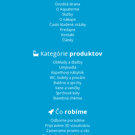
Úvodná strana
O Aquaterme
Služby
O nákupe
Často kladené otázky
Predajne
Kontakt
Články
Kategórie
produktov
Obklady a dlažby
Umývadlá
Kúpeľňový nábytok
WC, bidety a pisoáre
Batérie a sprchy
Vane a vaničky
Sprchové kúty
Stavebná chémia
Čo
robíme
Odborne poradíme
Pripravíme 3D vizualizáciu
Zameriame priamo u vás