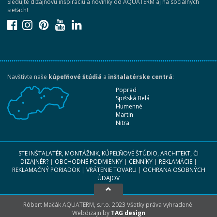
Sledujte dizajnovú inšpiráciu a novinky od AQUATERM aj na sociálnych
sieťach!
Navštívte naše
kúpeľňové štúdiá
a
inštalatérske centrá
:
Poprad
Spišská Belá
Humenné
Martin
Nitra
STE INŠTALATÉR, MONTÁŽNIK, KÚPEĽŇOVÉ ŠTÚDIO, ARCHITEKT, ČI
DIZAJNÉR?
|
OBCHODNÉ PODMIENKY
|
CENNÍKY
|
REKLAMÁCIE
|
REKLAMAČNÝ PORIADOK
|
VRÁTENIE TOVARU
|
OCHRANA OSOBNÝCH
ÚDAJOV
Róbert Mačák AQUATERM, s.r.o. 2023 Všetky práva vyhradené.
Webdizajn by
TAG design