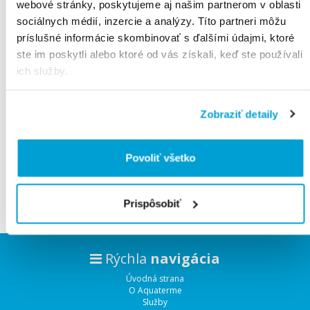
webové stránky, poskytujeme aj našim partnerom v oblasti
sociálnych médií, inzercie a analýzy. Títo partneri môžu
príslušné informácie skombinovať s ďalšími údajmi, ktoré
ste im poskytli alebo ktoré od vás získali, keď ste používali
Všetky
produkty
ich služby.
Produktov na stranu:
Radenie:
Zobraziť detaily
Povoliť všetko
Vyhľadávam tovary.
Čakajte prosím.
Prispôsobiť
Rýchla
navigácia
Úvodná strana
O Aquaterme
Služby