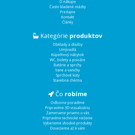
O nákupe
Často kladené otázky
Predajne
Kontakt
Články
Kategórie
produktov
Obklady a dlažby
Umývadlá
Kúpeľňový nábytok
WC, bidety a pisoáre
Batérie a sprchy
Vane a vaničky
Sprchové kúty
Stavebná chémia
Čo
robíme
Odborne poradíme
Pripravíme 3D vizualizáciu
Zameriame priamo u vás
Pripravíme technické riešenie
Vyberieme vhodné produkty
Dovezieme až k vám