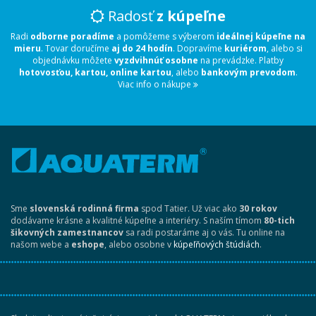
Radosť
z kúpeľne
Radi
odborne poradíme
a pomôžeme s výberom
ideálnej kúpeľne na
mieru
. Tovar doručíme
aj do 24 hodín
. Dopravíme
kuriérom
, alebo si
objednávku môžete
vyzdvihnúť osobne
na prevádzke. Platby
hotovosťou, kartou, online kartou
, alebo
bankovým prevodom
.
Viac info o nákupe
Sme
slovenská rodinná firma
spod Tatier. Už viac ako
30 rokov
dodávame krásne a kvalitné kúpeľne a interiéry. S naším tímom
80-tich
šikovných zamestnancov
sa radi postaráme aj o vás. Tu online na
našom webe a
eshope
, alebo osobne v
kúpeľňových štúdiách
.