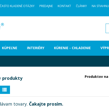
ČASTO KLADENÉ OTÁZKY
PREDAJNE
KONTAKT
ČLÁNKY
NA STIAHNU
H
KÚPEĽNE
INTERIÉRY
KÚRENIE - CHLADENIE
VÝPR
Produktov na 
y
produkty
dávam tovary.
Čakajte prosím.