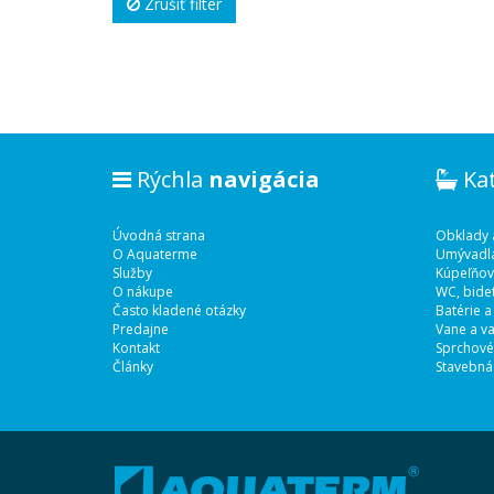
Zrušiť filter
Rýchla
navigácia
Ka
Úvodná strana
Obklady 
O Aquaterme
Umývadl
Služby
Kúpeľňov
O nákupe
WC, bidet
Často kladené otázky
Batérie a
Predajne
Vane a va
Kontakt
Sprchové
Články
Stavebná