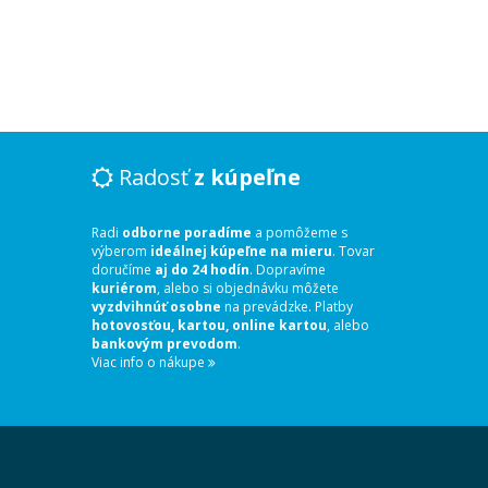
Radosť
z kúpeľne
Radi
odborne poradíme
a pomôžeme s
výberom
ideálnej kúpeľne na mieru
. Tovar
doručíme
aj do 24 hodín
. Dopravíme
kuriérom
, alebo si objednávku môžete
vyzdvihnúť osobne
na prevádzke. Platby
hotovosťou, kartou, online kartou
, alebo
bankovým prevodom
.
Viac info o nákupe