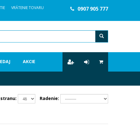
TIE
VRÁTENIE TOVARU
0907 905 777
ľadanie
EDAJ
AKCIE
stranu:
Radenie: