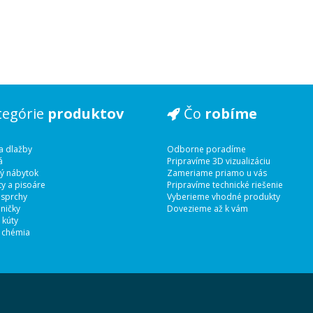
tegórie
produktov
Čo
robíme
a dlažby
Odborne poradíme
á
Pripravíme 3D vizualizáciu
ý nábytok
Zameriame priamo u vás
y a pisoáre
Pripravíme technické riešenie
 sprchy
Vyberieme vhodné produkty
ničky
Dovezieme až k vám
 kúty
 chémia