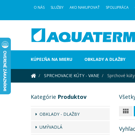
O NÁS
SLUŽBY
AKO NAKUPOVAŤ
SPOLUPRÁCA
KÚPEĽŇA NA MIERU
OBKLADY A DLAŽBY
SPRCHOVACIE KÚTY - VANE
Sprchové kúty
Kategórie
Produktov
Všetk
OBKLADY - DLAŽBY
UMÝVADLÁ
Vyhľa