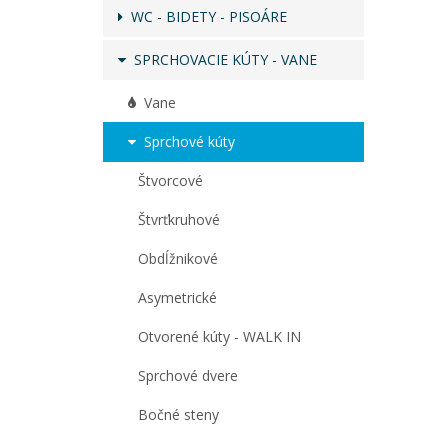
WC - BIDETY - PISOÁRE
SPRCHOVACIE KÚTY - VANE
Vane
Sprchové kúty
Štvorcové
Štvrťkruhové
Obdĺžnikové
Asymetrické
Otvorené kúty - WALK IN
Sprchové dvere
Bočné steny