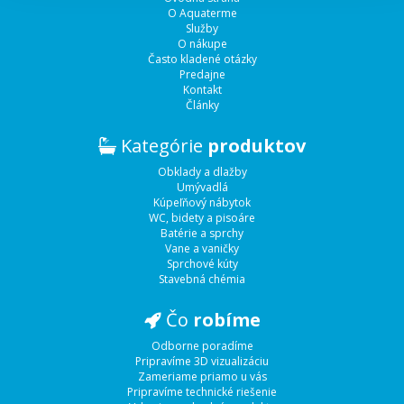
O Aquaterme
Služby
O nákupe
Často kladené otázky
Predajne
Kontakt
Články
Kategórie
produktov
Obklady a dlažby
Umývadlá
Kúpeľňový nábytok
WC, bidety a pisoáre
Batérie a sprchy
Vane a vaničky
Sprchové kúty
Stavebná chémia
Čo
robíme
Odborne poradíme
Pripravíme 3D vizualizáciu
Zameriame priamo u vás
Pripravíme technické riešenie