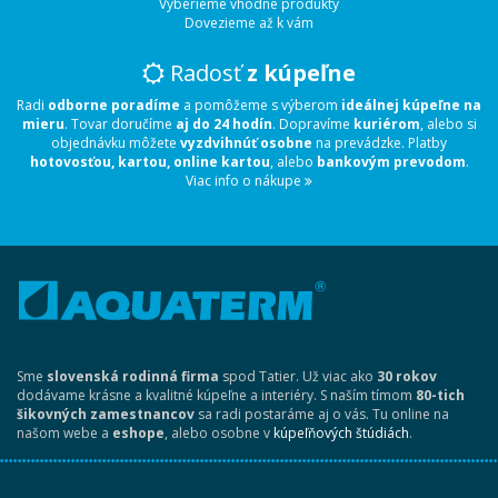
Vyberieme vhodné produkty
Dovezieme až k vám
Radosť
z kúpeľne
Radi
odborne poradíme
a pomôžeme s výberom
ideálnej kúpeľne na
mieru
. Tovar doručíme
aj do 24 hodín
. Dopravíme
kuriérom
, alebo si
objednávku môžete
vyzdvihnúť osobne
na prevádzke. Platby
hotovosťou, kartou, online kartou
, alebo
bankovým prevodom
.
Viac info o nákupe
Sme
slovenská rodinná firma
spod Tatier. Už viac ako
30 rokov
dodávame krásne a kvalitné kúpeľne a interiéry. S naším tímom
80-tich
šikovných zamestnancov
sa radi postaráme aj o vás. Tu online na
našom webe a
eshope
, alebo osobne v
kúpeľňových štúdiách
.