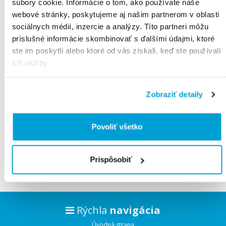
súbory cookie. Informácie o tom, ako používate naše
webové stránky, poskytujeme aj našim partnerom v oblasti
sociálnych médií, inzercie a analýzy. Títo partneri môžu
príslušné informácie skombinovať s ďalšími údajmi, ktoré
ste im poskytli alebo ktoré od vás získali, keď ste používali
ich služby.
Všetky
produkty
Produktov na stranu:
Radenie:
Zobraziť detaily
Povoliť všetko
Vyhľadávam tovary.
Čakajte prosím.
Prispôsobiť
Rýchla
navigácia
Úvodná strana