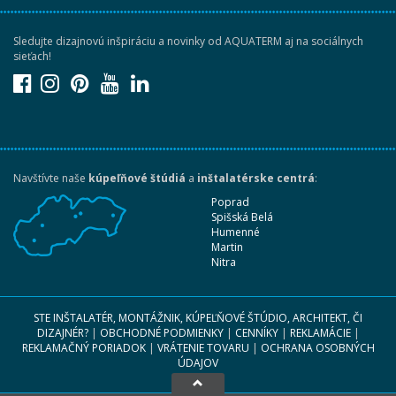
Sledujte dizajnovú inšpiráciu a novinky od AQUATERM aj na sociálnych
sieťach!
Navštívte naše
kúpeľňové štúdiá
a
inštalatérske centrá
:
Poprad
Spišská Belá
Humenné
Martin
Nitra
STE INŠTALATÉR, MONTÁŽNIK, KÚPEĽŇOVÉ ŠTÚDIO, ARCHITEKT, ČI
DIZAJNÉR?
|
OBCHODNÉ PODMIENKY
|
CENNÍKY
|
REKLAMÁCIE
|
REKLAMAČNÝ PORIADOK
|
VRÁTENIE TOVARU
|
OCHRANA OSOBNÝCH
ÚDAJOV