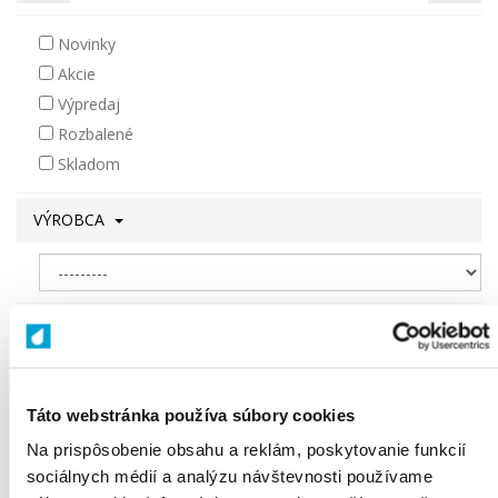
Novinky
Akcie
Výpredaj
Rozbalené
Skladom
VÝROBCA
SÉRIA
Táto webstránka používa súbory cookies
DRUH VÝROBKU
Na prispôsobenie obsahu a reklám, poskytovanie funkcií
sociálnych médií a analýzu návštevnosti používame
Zrušiť filter
Filtrovať