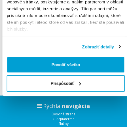
webové stránky, poskytujeme aj našim partnerom v oblasti
sociálnych médií, inzercie a analýzy. Títo partneri môžu
príslušné informácie skombinovať s ďalšími údajmi, ktoré
ste im poskytli alebo ktoré od vás získali, keď ste používali
Všetky
produkty
ich služby.
Produktov na stranu:
Radenie:
Zobraziť detaily
Povoliť všetko
Vyhľadávam tovary.
Čakajte prosím.
Prispôsobiť
Rýchla
navigácia
Úvodná strana
O Aquaterme
Služby