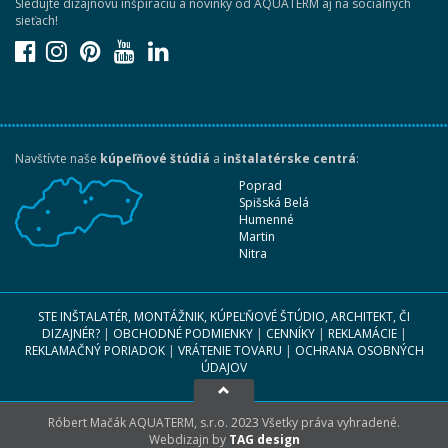
Sledujte dizajnovú inšpiráciu a novinky od AQUATERM aj na sociálnych
sieťach!
Navštívte naše
kúpeľňové štúdiá
a
inštalatérske centrá
:
Poprad
Spišská Belá
Humenné
Martin
Nitra
STE INŠTALATÉR, MONTÁŽNIK, KÚPEĽŇOVÉ ŠTÚDIO, ARCHITEKT, ČI
DIZAJNÉR?
|
OBCHODNÉ PODMIENKY
|
CENNÍKY
|
REKLAMÁCIE
|
REKLAMAČNÝ PORIADOK
|
VRÁTENIE TOVARU
|
OCHRANA OSOBNÝCH
ÚDAJOV
Róbert Mačák AQUATERM, s.r.o. 2023 Všetky práva vyhradené.
Webdizajn by
TAG design