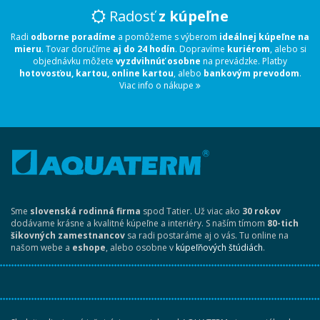
Radosť
z kúpeľne
Radi
odborne poradíme
a pomôžeme s výberom
ideálnej kúpeľne na
mieru
. Tovar doručíme
aj do 24 hodín
. Dopravíme
kuriérom
, alebo si
objednávku môžete
vyzdvihnúť osobne
na prevádzke. Platby
hotovosťou, kartou, online kartou
, alebo
bankovým prevodom
.
Viac info o nákupe
Sme
slovenská rodinná firma
spod Tatier. Už viac ako
30 rokov
dodávame krásne a kvalitné kúpeľne a interiéry. S naším tímom
80-tich
šikovných zamestnancov
sa radi postaráme aj o vás. Tu online na
našom webe a
eshope
, alebo osobne v
kúpeľňových štúdiách
.