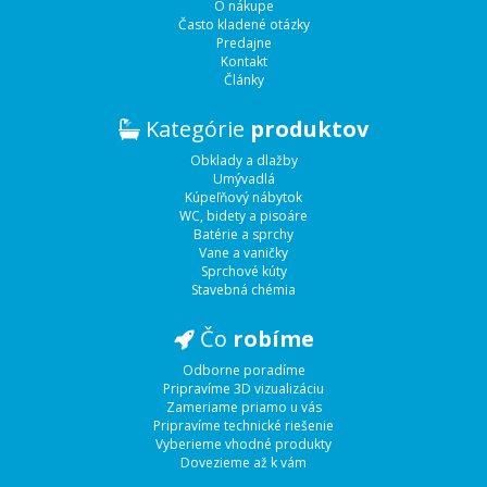
O nákupe
Často kladené otázky
Predajne
Kontakt
Články
Kategórie
produktov
Obklady a dlažby
Umývadlá
Kúpeľňový nábytok
WC, bidety a pisoáre
Batérie a sprchy
Vane a vaničky
Sprchové kúty
Stavebná chémia
Čo
robíme
Odborne poradíme
Pripravíme 3D vizualizáciu
Zameriame priamo u vás
Pripravíme technické riešenie
Vyberieme vhodné produkty
Dovezieme až k vám