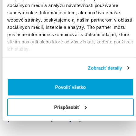
TYP
sociálnych médií a analýzu návštevnosti používame
súbory cookie. Informácie o tom, ako používate naše
Zrušiť filter
Filtrovať
webové stránky, poskytujeme aj našim partnerom v oblasti
sociálnych médií, inzercie a analýzy. Títo partneri môžu
príslušné informácie skombinovať s ďalšími údajmi, ktoré
ste im poskytli alebo ktoré od vás získali, keď ste používali
ich služby.
Všetky
produkty
Zobraziť detaily
Produktov na stranu:
Radenie:
Povoliť všetko
Prispôsobiť
Vyhľadávam tovary.
Čakajte prosím.