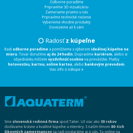
Odborne poradíme
Pripravíme 3D vizualizáciu
Zameriame priamo u vás
Pripravíme technické riešenie
Vyberieme vhodné produkty
Dovezieme až k vám
Radosť
z kúpeľne
Radi
odborne poradíme
a pomôžeme s výberom
ideálnej kúpeľne na
mieru
. Tovar doručíme
aj do 24 hodín
. Dopravíme
kuriérom
, alebo si
objednávku môžete
vyzdvihnúť osobne
na prevádzke. Platby
hotovosťou, kartou, online kartou
, alebo
bankovým prevodom
.
Viac info o nákupe
Sme
slovenská rodinná firma
spod Tatier. Už viac ako
30 rokov
dodávame krásne a kvalitné kúpeľne a interiéry. S naším tímom
80-tich
šikovných zamestnancov
sa radi postaráme aj o vás. Tu online na