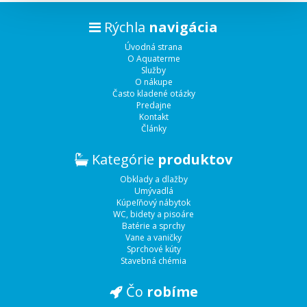
Rýchla
navigácia
Úvodná strana
O Aquaterme
Služby
O nákupe
Často kladené otázky
Predajne
Kontakt
Články
Kategórie
produktov
Obklady a dlažby
Umývadlá
Kúpeľňový nábytok
WC, bidety a pisoáre
Batérie a sprchy
Vane a vaničky
Sprchové kúty
Stavebná chémia
Čo
robíme