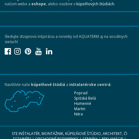
našom webe a
eshope
, alebo osobne v
kúpeľňových štúdiách
.
Sledujte dizajnovú inšpiráciu a novinky od AQUATERM aj na sociálnych
sieťach!
Navštívte naše
kúpeľňové štúdiá
a
inštalatérske centrá
:
Poprad
Spišská Belá
Humenné
Martin
Nitra
STE INŠTALATÉR, MONTÁŽNIK, KÚPEĽŇOVÉ ŠTÚDIO, ARCHITEKT, ČI
DIZAJNÉR?
|
OBCHODNÉ PODMIENKY
|
CENNÍKY
|
REKLAMÁCIE
|