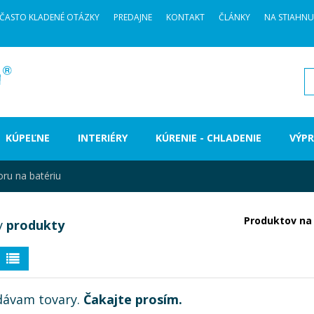
ČASTO KLADENÉ OTÁZKY
PREDAJNE
KONTAKT
ČLÁNKY
NA STIAHNU
H
KÚPEĽNE
INTERIÉRY
KÚRENIE - CHLADENIE
VÝPR
ru na batériu
Produktov na 
y
produkty
dávam tovary.
Čakajte prosím.