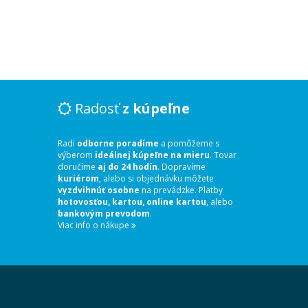
Radosť
z kúpeľne
Radi
odborne poradíme
a pomôžeme s
výberom
ideálnej kúpeľne na mieru
. Tovar
doručíme
aj do 24 hodín
. Dopravíme
kuriérom
, alebo si objednávku môžete
vyzdvihnúť osobne
na prevádzke. Platby
hotovosťou, kartou, online kartou
, alebo
bankovým prevodom
.
Viac info o nákupe