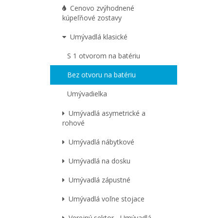
Cenovo zvýhodnené
kúpeľňové zostavy
Umývadlá klasické
S 1 otvorom na batériu
Bez otvoru na batériu
Umývadielka
Umývadlá asymetrické a
rohové
Umývadlá nábytkové
Umývadlá na dosku
Umývadlá zápustné
Umývadlá voľne stojace
Verejný sektor - Umývadlá,