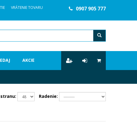
TIE
VRÁTENIE TOVARU
0907 905 777
ľadanie
EDAJ
AKCIE
stranu:
Radenie: