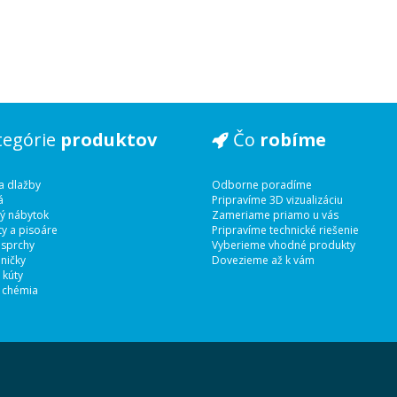
tegórie
produktov
Čo
robíme
a dlažby
Odborne poradíme
á
Pripravíme 3D vizualizáciu
ý nábytok
Zameriame priamo u vás
y a pisoáre
Pripravíme technické riešenie
 sprchy
Vyberieme vhodné produkty
ničky
Dovezieme až k vám
 kúty
 chémia