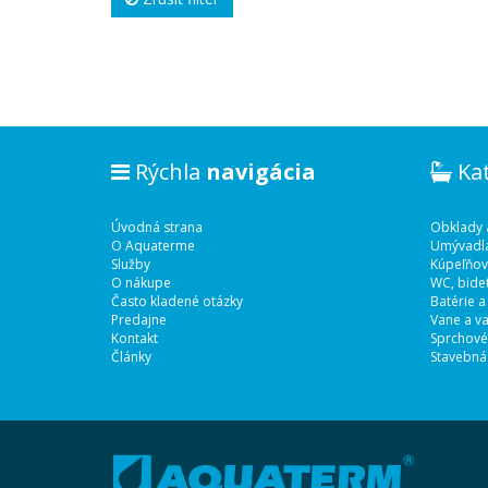
Rýchla
navigácia
Ka
Úvodná strana
Obklady 
O Aquaterme
Umývadl
Služby
Kúpeľňov
O nákupe
WC, bidet
Často kladené otázky
Batérie a
Predajne
Vane a va
Kontakt
Sprchové
Články
Stavebná