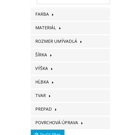
FARBA
MATERIÁL
ROZMER UMÝVADLÁ
ŠÍRKA
VÝŠKA
HĹBKA
TVAR
PREPAD
POVRCHOVÁ ÚPRAVA
Zrušiť filter