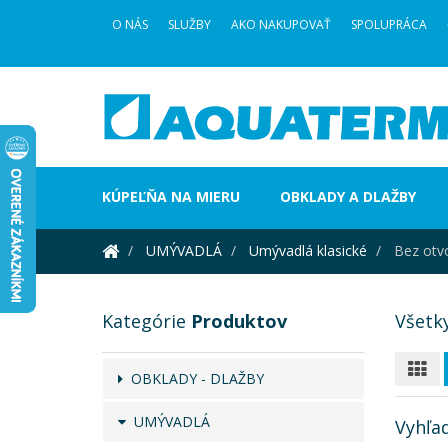
O NÁS
SLUŽBY
AKO NAKUPOVAŤ
SPOLUPRÁCA
KÚPEĽŇA NA MIERU
OBKLADY A DLAŽBY
UMÝVADLÁ
Umývadlá klasické
Bez otvo
Kategórie
Produktov
Všetk
OBKLADY - DLAŽBY
UMÝVADLÁ
Vyhľa