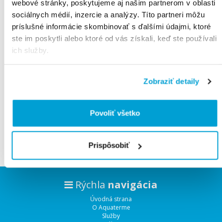
webové stránky, poskytujeme aj našim partnerom v oblasti
sociálnych médií, inzercie a analýzy. Títo partneri môžu
príslušné informácie skombinovať s ďalšími údajmi, ktoré
ste im poskytli alebo ktoré od vás získali, keď ste používali
Všetky
produkty
ich služby.
Produktov na stranu:
Radenie:
Zobraziť detaily
Povoliť všetko
Vyhľadávam tovary.
Čakajte prosím.
Prispôsobiť
Rýchla
navigácia
Úvodná strana
O Aquaterme
Služby