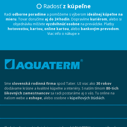
Radosť
z kúpeľne
Radi
odborne poradíme
a pomôžeme s výberom
ideálnej kúpeľne na
mieru
. Tovar doručíme
aj do 24 hodín
. Dopravíme
kuriérom
, alebo si
objednávku môžete
vyzdvihnúť osobne
na prevádzke. Platby
hotovosťou, kartou, online kartou
, alebo
bankovým prevodom
.
Viac info o nákupe
Sme
slovenská rodinná firma
spod Tatier. Už viac ako
30 rokov
dodávame krásne a kvalitné kúpeľne a interiéry. S naším tímom
80-tich
šikovných zamestnancov
sa radi postaráme aj o vás. Tu online na
našom webe a
eshope
, alebo osobne v
kúpeľňových štúdiách
.