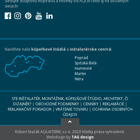
Sledujte dizajnovú inšpiráciu a novinky od AQUATERM aj na sociálnych
sieťach!
Navštívte naše
kúpeľňové štúdiá
a
inštalatérske centrá
:
Poprad
Spišská Belá
Humenné
Martin
Nitra
STE INŠTALATÉR, MONTÁŽNIK, KÚPEĽŇOVÉ ŠTÚDIO, ARCHITEKT, ČI
DIZAJNÉR?
|
OBCHODNÉ PODMIENKY
|
CENNÍKY
|
REKLAMÁCIE
|
REKLAMAČNÝ PORIADOK
|
VRÁTENIE TOVARU
|
OCHRANA OSOBNÝCH
ÚDAJOV
Róbert Mačák AQUATERM, s.r.o. 2023 Všetky práva vyhradené.
Webdizajn by
TAG design