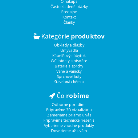
O nákupe
Často kladené otázky
Predajne
Kontakt
Články
Kategórie
produktov
Obklady a dlažby
Umývadlá
Kúpeľňový nábytok
WC, bidety a pisoáre
Batérie a sprchy
Vane a vaničky
Sprchové kúty
Stavebná chémia
Čo
robíme
Odborne poradíme
Pripravíme 3D vizualizáciu
Zameriame priamo u vás
Pripravíme technické riešenie
Vyberieme vhodné produkty
Dovezieme až k vám