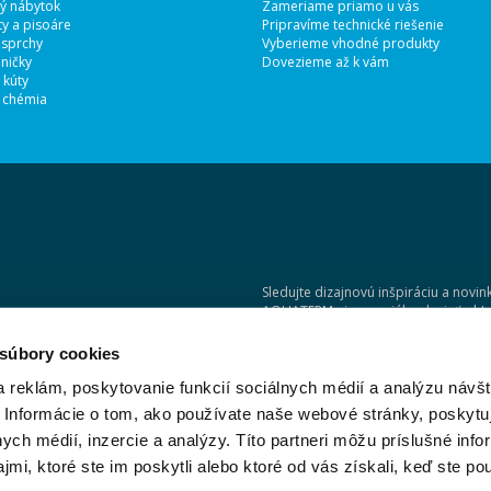
ý nábytok
Zameriame priamo u vás
y a pisoáre
Pripravíme technické riešenie
 sprchy
Vyberieme vhodné produkty
ničky
Dovezieme až k vám
 kúty
 chémia
Sledujte dizajnovú inšpiráciu a novin
AQUATERM aj na sociálnych sieťach!
 súbory cookies
 reklám, poskytovanie funkcií sociálnych médií a analýzu návšt
 Informácie o tom, ako používate naše webové stránky, poskytu
nych médií, inzercie a analýzy. Títo partneri môžu príslušné info
mi, ktoré ste im poskytli alebo ktoré od vás získali, keď ste pou
HITEKT, ČI DIZAJNÉR?
|
OBCHODNÉ PODMIENKY
|
CENNÍKY
|
REKLAMÁCIE
|
RE