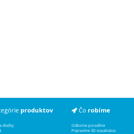
tegórie
produktov
Čo
robíme
a dlažby
Odborne poradíme
á
Pripravíme 3D vizualizáciu