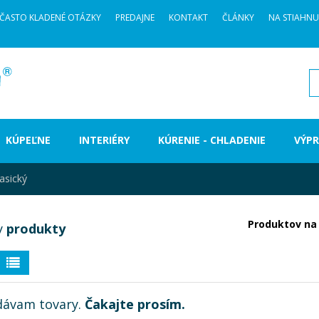
ČASTO KLADENÉ OTÁZKY
PREDAJNE
KONTAKT
ČLÁNKY
NA STIAHNU
H
KÚPEĽNE
INTERIÉRY
KÚRENIE - CHLADENIE
VÝPR
lasický
Produktov na 
y
produkty
dávam tovary.
Čakajte prosím.