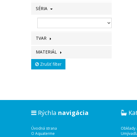
SÉRIA
TVAR
MATERIÁL
Zrušiť filter
Rýchla
navigácia
Ka
Úvodná strana
Obklady 
O Aquaterme
Umývadl