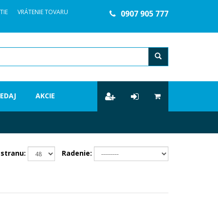
TIE
VRÁTENIE TOVARU
0907 905 777
ľadanie
EDAJ
AKCIE
stranu:
Radenie: