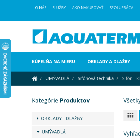
O NÁS
SLUŽBY
AKO NAKUPOVAŤ
SPOLUPRÁCA
KÚPEĽŇA NA MIERU
OBKLADY A DLAŽBY
UMÝVADLÁ
Sifónová technika
Sifón - k
Kategórie
Produktov
Všetk
OBKLADY - DLAŽBY
UMÝVADLÁ
Vyhľa