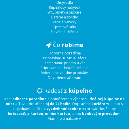
Umývadlá
Kúpeľňový nábytok
WC, bidety a pisoáre
Batérie a sprchy
Vane a vaničky
Sprchové kúty
Stavebná chémia
Čo
robíme
Odborne poradíme
Pripravíme 3D vizualizáciu
Zameriame priamo u vás
Pripravíme technické riešenie
Vyberieme vhodné produkty
Dovezieme až k vám
Radosť
z kúpeľne
Radi
odborne poradíme
a pomôžeme s výberom
ideálnej kúpeľne na
mieru
. Tovar doručíme
aj do 24 hodín
. Dopravíme
kuriérom
, alebo si
objednávku môžete
vyzdvihnúť osobne
na prevádzke. Platby
hotovosťou, kartou, online kartou
, alebo
bankovým prevodom
.
Viac info o nákupe