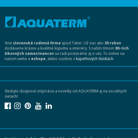
Sme
slovenská rodinná firma
spod Tatier. Už viac ako
30 rokov
dodávame krásne a kvalitné kúpeľne a interiéry. S naším tímom
80-tich
šikovných zamestnancov
sa radi postaráme aj o vás. Tu online na
našom webe a
eshope
, alebo osobne v
kúpeľňových štúdiách
.
Sledujte dizajnovú inšpiráciu a novinky od AQUATERM aj na sociálnych
sieťach!