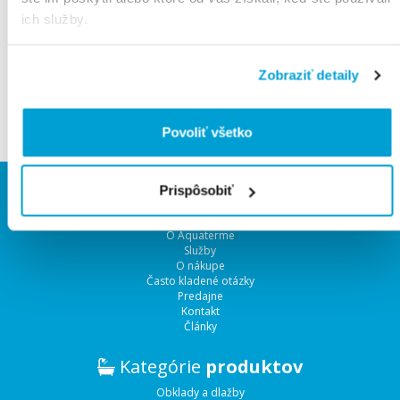
ich služby.
Zobraziť detaily
Vyhľadávam tovary.
Čakajte prosím.
Povoliť všetko
Rýchla
navigácia
Prispôsobiť
Úvodná strana
O Aquaterme
Služby
O nákupe
Často kladené otázky
Predajne
Kontakt
Články
Kategórie
produktov
Obklady a dlažby