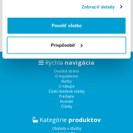
Zobraziť detaily
PODROBNÝ POPIS
HODNOTENIA
Umývadlová batéria s odtokovou súpravou s tiahlom, s
Povoliť všetko
otočným výtokom, ComfortZone 200
Prispôsobiť
Rýchla
navigácia
Úvodná strana
O Aquaterme
Služby
O nákupe
Často kladené otázky
Predajne
Kontakt
Články
Kategórie
produktov
Obklady a dlažby