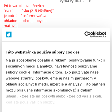
Výška výtoku: 20 cm
Pri tovaroch označených
"na objednávku (2−5 týždňov)"
je potrebné informovať sa
ohľadom dodacej doby na
mailovej
adrese:
info@aquaterm.sk
.
157,91 € s DPH /
ks
Táto webstránka používa súbory cookies
Množstvo
Na prispôsobenie obsahu a reklám, poskytovanie funkcií
−
+
Do košíka
sociálnych médií a analýzu návštevnosti používame
súbory cookie. Informácie o tom, ako používate naše
webové stránky, poskytujeme aj našim partnerom v
oblasti sociálnych médií, inzercie a analýzy. Títo partneri
|
Poslať priateľovi
Vytlačiť
môžu príslušné informácie skombinovať s ďalšími
údajmi, ktoré ste im poskytli alebo ktoré od vás získali,
keď ste používali ich služby.
Zaradené v kategóriách:
VODOVODNÉ BATÉRIE - SPRCHY