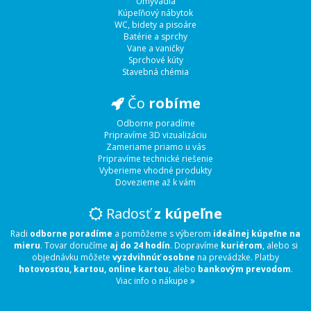
Umývadlá
Kúpeľňový nábytok
WC, bidety a pisoáre
Batérie a sprchy
Vane a vaničky
Sprchové kúty
Stavebná chémia
Čo
robíme
Odborne poradíme
Pripravíme 3D vizualizáciu
Zameriame priamo u vás
Pripravíme technické riešenie
Vyberieme vhodné produkty
Dovezieme až k vám
Radosť
z kúpeľne
Radi
odborne poradíme
a pomôžeme s výberom
ideálnej kúpeľne na
mieru
. Tovar doručíme
aj do 24 hodín
. Dopravíme
kuriérom
, alebo si
objednávku môžete
vyzdvihnúť osobne
na prevádzke. Platby
hotovosťou, kartou, online kartou
, alebo
bankovým prevodom
.
Viac info o nákupe