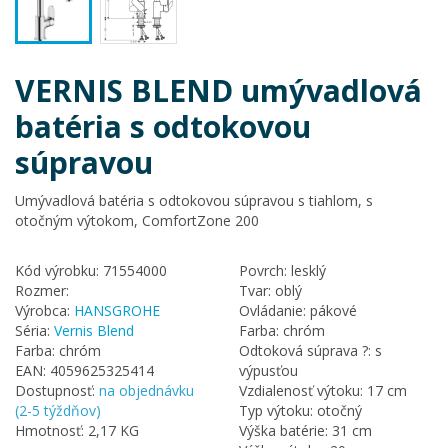
VERNIS BLEND umývadlová
batéria s odtokovou
súpravou
Umývadlová batéria s odtokovou súpravou s tiahlom, s
otočným výtokom, ComfortZone 200
Kód výrobku: 71554000
Povrch: lesklý
Rozmer:
Tvar: oblý
Výrobca:
HANSGROHE
Ovládanie: pákové
Séria:
Vernis Blend
Farba: chróm
Farba: chróm
Odtoková súprava ?: s
EAN: 4059625325414
výpusťou
Dostupnosť:
na objednávku
Vzdialenosť výtoku: 17 cm
(2-5 týždňov)
Typ výtoku: otočný
Hmotnosť: 2,17 KG
Výška batérie: 31 cm