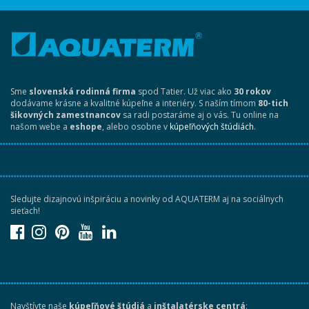
Sme
slovenská rodinná firma
spod Tatier. Už viac ako
30 rokov
dodávame krásne a kvalitné kúpeľne a interiéry. S naším tímom
80-tich
šikovných zamestnancov
sa radi postaráme aj o vás. Tu online na
našom webe a
eshope
, alebo osobne v
kúpeľňových štúdiách
.
Sledujte dizajnovú inšpiráciu a novinky od AQUATERM aj na sociálnych
sieťach!
Navštívte naše
kúpeľňové štúdiá
a
inštalatérske centrá
: