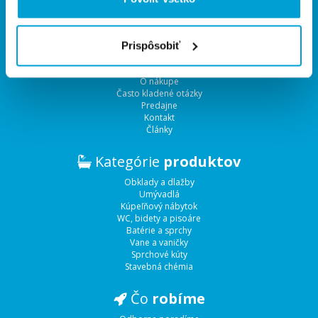
Rýchla
navigácia
Prispôsobiť
Úvodná strana
O Aquaterme
Služby
O nákupe
Často kladené otázky
Predajne
Kontakt
Články
Kategórie
produktov
Obklady a dlažby
Umývadlá
Kúpeľňový nábytok
WC, bidety a pisoáre
Batérie a sprchy
Vane a vaničky
Sprchové kúty
Stavebná chémia
Čo
robíme