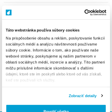
Množstvo
−
+
Do košíka
Táto webstránka používa súbory cookies
Na prispôsobenie obsahu a reklám, poskytovanie funkcií
|
Poslať priateľovi
Vytlačiť
sociálnych médií a analýzu návštevnosti používame
súbory cookie. Informácie o tom, ako používate naše
Zaradené v kategóriách:
UMÝVADLÁ
webové stránky, poskytujeme aj našim partnerom v
KÚPEĽŇOVÝ NÁBYTOK
oblasti sociálnych médií, inzercie a analýzy. Títo partneri
môžu príslušné informácie skombinovať s ďalšími
údajmi, ktoré ste im poskytli alebo ktoré od vás získali,
PODROBNÝ POPIS
HODNOTENIA
keď ste používali ich služby.
Umývadlo + skrinka 40 cm - keramické umývadlo, skrinka
s 1 dvierkami, systém Push to Open, 2 poličky
Zobraziť detaily
Povoliť všetko