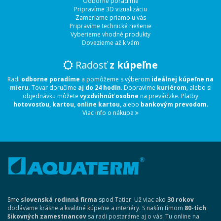
Odborne poradíme
Pripravíme 3D vizualizáciu
Zameriame priamo u vás
Pripravíme technické riešenie
Vyberieme vhodné produkty
Dovezieme až k vám
Radosť
z kúpeľne
Radi
odborne poradíme
a pomôžeme s výberom
ideálnej kúpeľne na
mieru
. Tovar doručíme
aj do 24 hodín
. Dopravíme
kuriérom
, alebo si
objednávku môžete
vyzdvihnúť osobne
na prevádzke. Platby
hotovosťou, kartou, online kartou
, alebo
bankovým prevodom
.
Viac info o nákupe
Sme
slovenská rodinná firma
spod Tatier. Už viac ako
30 rokov
dodávame krásne a kvalitné kúpeľne a interiéry. S naším tímom
80-tich
šikovných zamestnancov
sa radi postaráme aj o vás. Tu online na