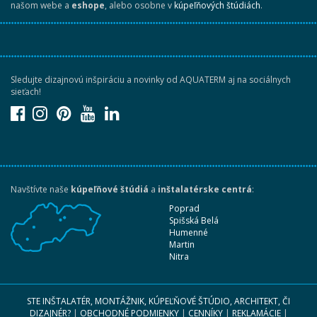
našom webe a
eshope
, alebo osobne v
kúpeľňových štúdiách
.
Sledujte dizajnovú inšpiráciu a novinky od AQUATERM aj na sociálnych
sieťach!
Navštívte naše
kúpeľňové štúdiá
a
inštalatérske centrá
:
Poprad
Spišská Belá
Humenné
Martin
Nitra
STE INŠTALATÉR, MONTÁŽNIK, KÚPEĽŇOVÉ ŠTÚDIO, ARCHITEKT, ČI
DIZAJNÉR?
|
OBCHODNÉ PODMIENKY
|
CENNÍKY
|
REKLAMÁCIE
|