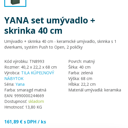
YANA set umývadlo +
skrinka 40 cm
Umývadlo + skrinka 40 cm - keramické umývadlo, skrinka s 1
dvierkami, systém Push to Open, 2 poličky
Kód výrobku: TN8993
Povrch: matný
Rozmer: 40,2 x 22,2 x 68 cm
Šírka: 40 cm
Výrobca:
TILA KÚPEĽNOVÝ
Farba: zelená
NÁBYTOK
Výška: 68 cm
Séria:
Yana
Hĺbka: 22,2 cm
Farba: smaragd matná
Materiál umývadlá: keramika
EAN: 9990000244669
Dostupnosť:
skladom
Hmotnosť: 13,80 KG
161,89 € s DPH /
ks