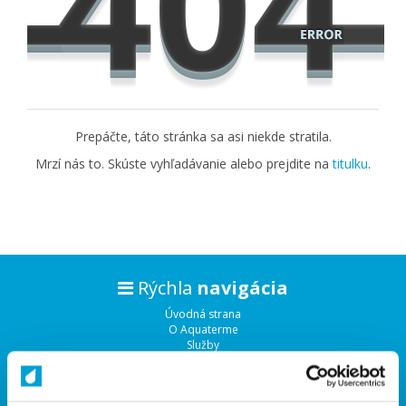
Prepáčte, táto stránka sa asi niekde stratila.
Mrzí nás to. Skúste vyhľadávanie alebo prejdite na
titulku
.
Rýchla
navigácia
Úvodná strana
O Aquaterme
Služby
O nákupe
Často kladené otázky
Predajne