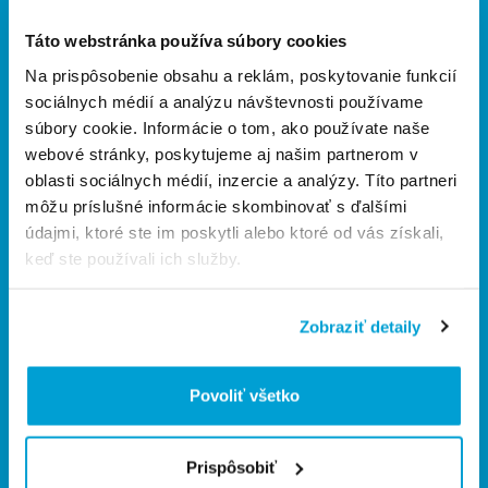
Kontakt
Články
Táto webstránka používa súbory cookies
Kategórie
produktov
Na prispôsobenie obsahu a reklám, poskytovanie funkcií
Obklady a dlažby
sociálnych médií a analýzu návštevnosti používame
Umývadlá
súbory cookie. Informácie o tom, ako používate naše
Kúpeľňový nábytok
webové stránky, poskytujeme aj našim partnerom v
WC, bidety a pisoáre
Batérie a sprchy
oblasti sociálnych médií, inzercie a analýzy. Títo partneri
Vane a vaničky
môžu príslušné informácie skombinovať s ďalšími
Sprchové kúty
Stavebná chémia
údajmi, ktoré ste im poskytli alebo ktoré od vás získali,
keď ste používali ich služby.
Čo
robíme
Odborne poradíme
Zobraziť detaily
Pripravíme 3D vizualizáciu
Zameriame priamo u vás
Pripravíme technické riešenie
Vyberieme vhodné produkty
Povoliť všetko
Dovezieme až k vám
Radosť
z kúpeľne
Prispôsobiť
Radi
odborne poradíme
a pomôžeme s výberom
ideálnej kúpeľne na