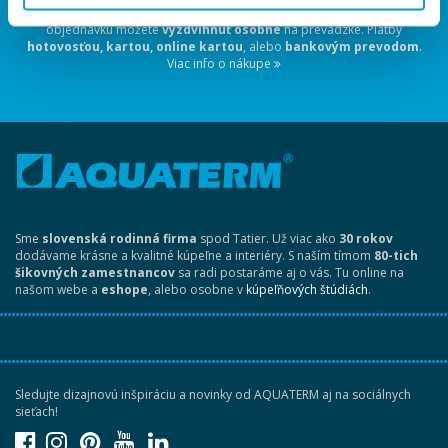
mieru
. Tovar doručíme
aj do 24 hodín
. Dopravíme
kuriérom
, alebo si
objednávku môžete
vyzdvihnúť osobne
na prevádzke. Platby
hotovosťou, kartou, online kartou
, alebo
bankovým prevodom
.
Viac info o nákupe
Sme
slovenská rodinná firma
spod Tatier. Už viac ako
30 rokov
dodávame krásne a kvalitné kúpeľne a interiéry. S naším tímom
80-tich
šikovných zamestnancov
sa radi postaráme aj o vás. Tu online na
našom webe a
eshope
, alebo osobne v
kúpeľňových štúdiách
.
Sledujte dizajnovú inšpiráciu a novinky od AQUATERM aj na sociálnych
sieťach!